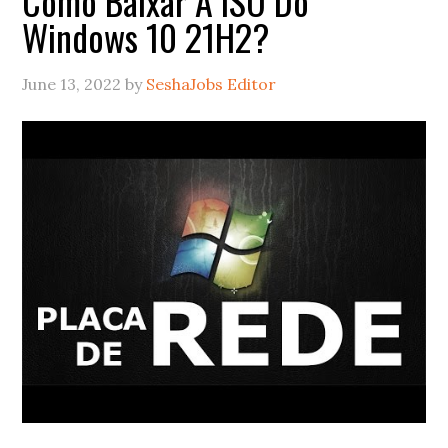
Como Baixar A ISO Do
Windows 10 21H2?
June 13, 2022
by
SeshaJobs Editor